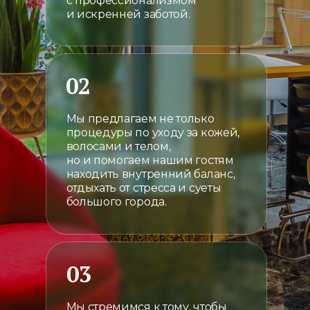
с профессионализмом
и искренней заботой.
02
Мы предлагаем не только
процедуры по уходу за кожей,
волосами и телом,
но и помогаем нашим гостям
находить внутренний баланс,
отдыхать от стресса и суеты
большого города.
03
Мы стремимся к тому, чтобы