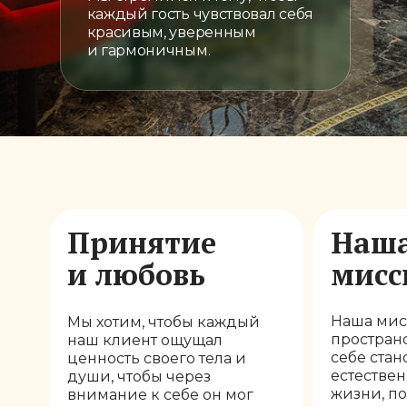
каждый гость чувствовал себя
красивым, уверенным
и гармоничным.
Принятие
Наш
и любовь
мисс
Наша мис
Мы хотим, чтобы каждый
пространс
наш клиент ощущал
себе стан
ценность своего тела и
естестве
души, чтобы через
жизни, п
внимание к себе он мог