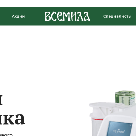
Акции
Специалисты
ы
ика
ового