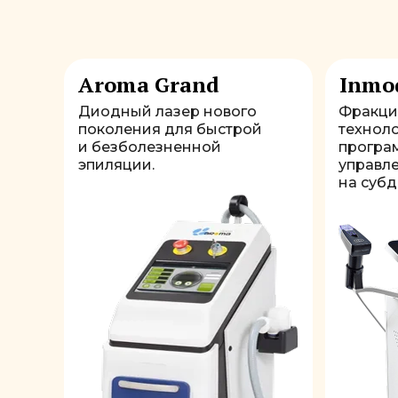
Aroma Grand
Inmo
Диодный лазер нового
Фракци
поколения для быстрой
техноло
и безболезненной
програ
эпиляции.
управл
на суб