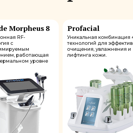
de Morpheus 8
Profacial
онная RF-
Уникальная комбинация 
гия с
технологий для эффекти
ммируемым
очищения, увлажнения и
ением, работающая
лифтинга кожи.
дермальном уровне