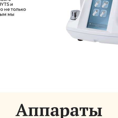
HYTS и
о не только
орым мы
Аппараты