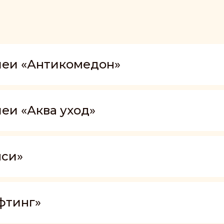
шеи «Антикомедон»
еи «Аква уход»
нси»
фтинг»