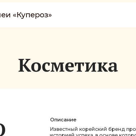
еи «Купероз»
Косметика
Описание
O
Известный корейский бренд про
историей успеха, в основе кото