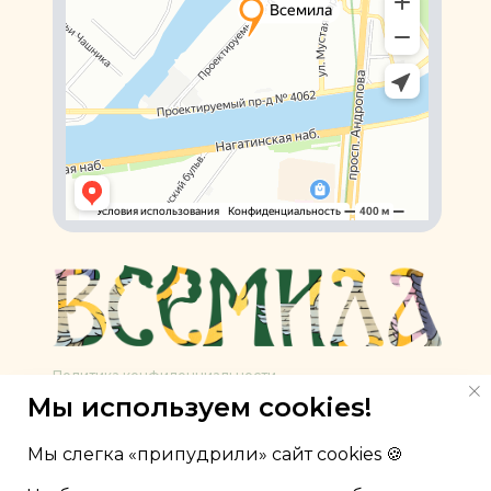
Политика конфиденциальности
Мы используем cookies!
Медицинская лицензия
Прайс-лист
Мы слегка «припудрили» сайт cookies 🍪