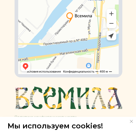
Политика конфиденциальности
Мы используем cookies!
Медицинская лицензия
Прайс-лист